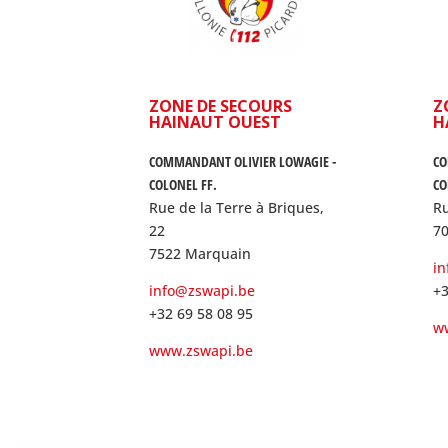
ZONE DE SECOURS
Z
HAINAUT OUEST
H
COMMANDANT OLIVIER LOWAGIE -
CO
COLONEL FF.
CO
Rue de la Terre à Briques,
Ru
22
7
7522 Marquain
i
info@zswapi.be
+3
+32 69 58 08 95
w
www.zswapi.be